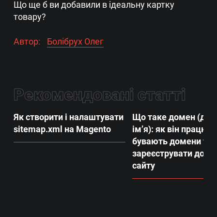
Що ще б ви добавили в ідеальну картку
товару?
Автор:
Болібрух Олег
Рекомендовані статті
Як створити і налаштувати
Що таке домен (до
sitemap.xml на Magento
ім’я): як він працює,
бувають домени та 
зареєструвати доме
сайту