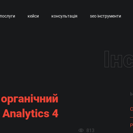
послуги
кейси
консультація
seo інструменти
Ін
І
 органічний
C
 Analytics 4
813