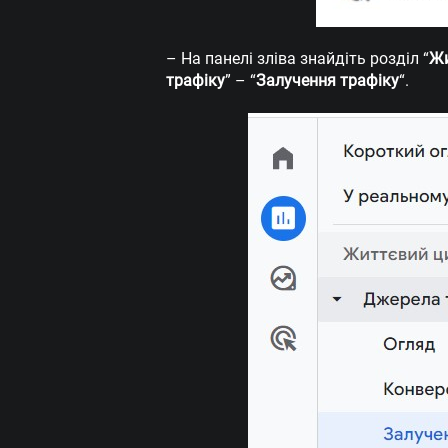
– На панелі зліва знайдіть розділ “
Жи
трафіку
” – “
Залучення трафіку
“.