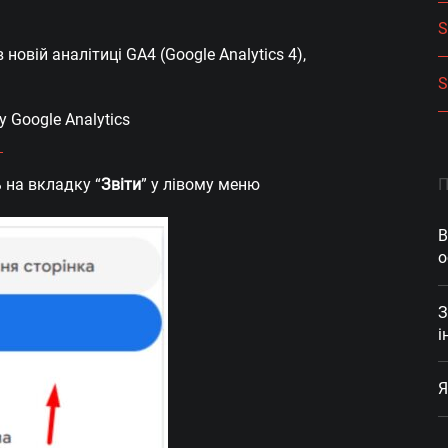
S
новій аналітиці GA4 (Google Analytics 4),
S
у Google Analytics
/
П
 на вкладку “
Звіти
” у лівому меню
В
о
З
і
Я