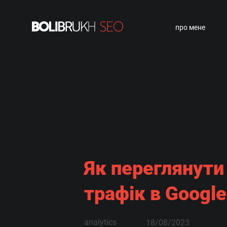
про мене
Як переглянути
трафік в Google
analytics
18/08/2023