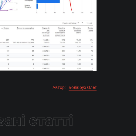
Автор:
Болібрух Олег
ані статті