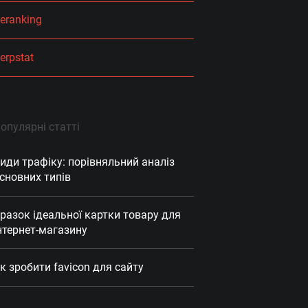
eranking
erpstat
опулярні статті
иди трафіку: порівняльний аналіз
сновних типів
разок ідеальної картки товару для
нтернет-магазину
к зробити favicon для сайту